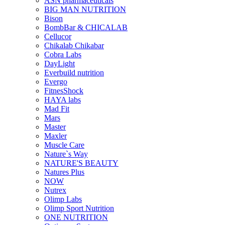
ASN pharmaceuticals
BIG MAN NUTRITION
Bison
BombBar & CHICALAB
Cellucor
Chikalab Chikabar
Cobra Labs
DayLight
Everbuild nutrition
Evergo
FitnesShock
HAYA labs
Mad Fit
Mars
Master
Maxler
Muscle Care
Nature`s Way
NATURE'S BEAUTY
Natures Plus
NOW
Nutrex
Olimp Labs
Olimp Sport Nutrition
ONE NUTRITION