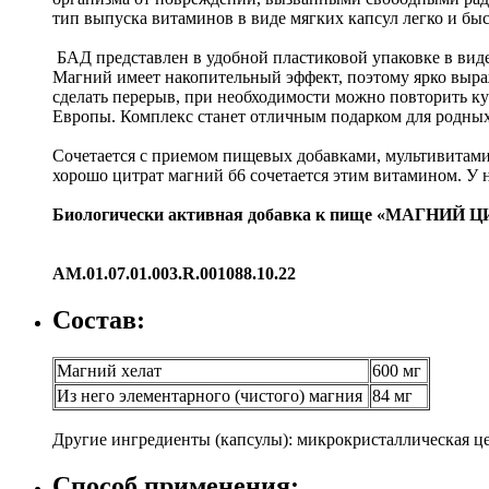
тип выпуска витаминов в виде мягких капсул легко и быс
БАД представлен в удобной пластиковой упаковке в виде
Магний имеет накопительный эффект, поэтому ярко выраж
сделать перерыв, при необходимости можно повторить к
Европы. Комплекс станет отличным подарком для родных и
Сочетается с приемом пищевых добавками, мультивитами
хорошо цитрат магний б6 сочетается этим витамином. У н
Биологически активная добавка к пище «МАГНИ
AM.01.07.01.003.R.001088.10.22
Состав:
Магний хелат
600 мг
Из него элементарного (чистого) магния
84 мг
Другие ингредиенты (капсулы): микрокристаллическая це
Способ применения: