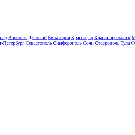
рад
Воронеж
Джанкой
Евпатория
Краснодар
Красноперекопск
М
т-Петербург
Севастополь
Симферополь
Сочи
Ставрополь
Тула
Ф