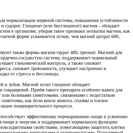
 для нормализации нервной системы, повышения устойчивости
и судорог. Глицинат (или бисглицинат) магния – обладает
ния в организме, убирая такие признаки нехватки магния, как
елатной форме усваивается лучше, чем магний цитрат 600,
твуют также формы магния таурат 400, треонат. Магний для
 сердечно-сосудистую систему, поддерживает нормальный
учшает гликемический контроль, а также снижает
ресса, снижает тревожность, улучшает настроение и
одка от стресса и бессоницы.
й и зубов. Магний хелат глицинат обладает
и сокращений. Приём такого препарата особенно важен для
 или болевыми симптомами, связанными с недостатком
 симптомы, как боли внизу живота, спазмы и плохое
изации пищеварительного процесса.
 способствует эффективному перевариванию пищи и усвоению
ния пищи в энергию и поддерживает нормальную функцию
нтиоксидантными свойствами, помогающими защитить клетки
сиональными диетологами и нутрициологами. Популярный