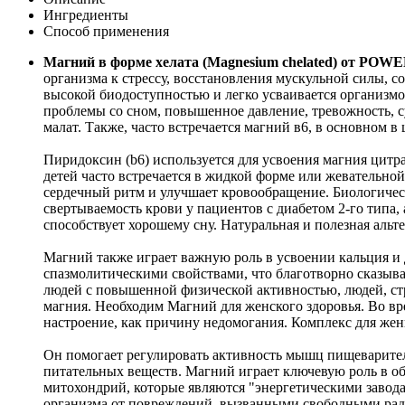
Ингредиенты
Способ применения
Магний в форме хелата (Magnesium chelated) от POWE
организма к стрессу, восстановления мускульной силы, с
высокой биодоступностью и легко усваивается организмо
проблемы со сном, повышенное давление, тревожность, с
малат. Также, часто встречается магний в6, в основном в
Пиридоксин (b6) используется для усвоения магния цитр
детей часто встречается в жидкой форме или жевательн
сердечный ритм и улучшает кровообращение. Биологическ
свертываемость крови у пациентов с диабетом 2-го типа,
способствует хорошему сну. Натуральная и полезная альт
Магний также играет важную роль в усвоении кальция и 
спазмолитическими свойствами, что благотворно сказыв
людей с повышенной физической активностью, людей, с
магния. Необходим Магний для женского здоровья. Во вр
настроение, как причину недомогания. Комплекс для же
Он помогает регулировать активность мышц пищеварите
питательных веществ. Магний играет ключевую роль в о
митохондрий, которые являются "энергетическими заво
организма от повреждений, вызванными свободными ра