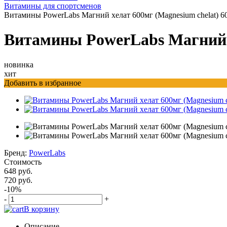
Витамины для спортсменов
Витамины PowerLabs Магний хелат 600мг (Magnesium chelat) 6
Витамины PowerLabs Магний х
новинка
хит
Добавить в избранное
Бренд:
PowerLabs
Стоимость
648 руб.
720 руб.
-10%
-
+
В корзину
Описание