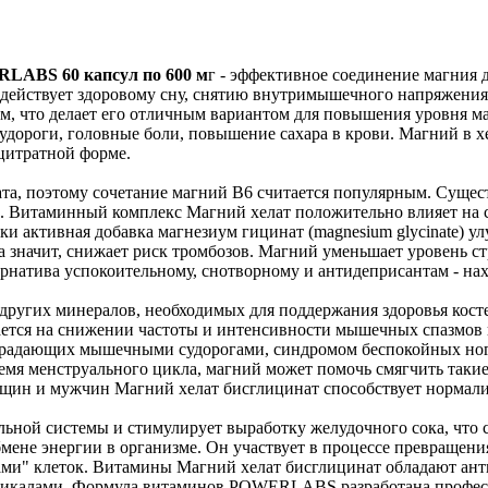
RLABS 60 капсул по 600 м
г - эффективное соединение магния
одействует здоровому сну, снятию внутримышечного напряжения 
м, что делает его отличным вариантом для повышения уровня маг
удороги, головные боли, повышение сахара в крови. Магний в х
 цитратной форме.
ата, поэтому сочетание магний В6 считается популярным. Сущес
ой. Витаминный комплекс Магний хелат положительно влияет на
и активная добавка магнезиум гицинат (magnesium glycinate) ул
 а значит, снижает риск тромбозов. Магний уменьшает уровень ст
ернатива успокоительному, снотворному и антидеприсантам - нах
других минералов, необходимых для поддержания здоровья косте
ается на снижении частоты и интенсивности мышечных спазмов 
традающих мышечными судорогами, синдромом беспокойных ног
емя менструального цикла, магний может помочь смягчить такие
нщин и мужчин Магний хелат бисглицинат способствует нормал
льной системы и стимулирует выработку желудочного сока, что
бмене энергии в организме. Он участвует в процессе превраще
дами" клеток. Витамины Магний хелат бисглицинат обладают а
дикалами. Формула витаминов POWERLABS разработана профес