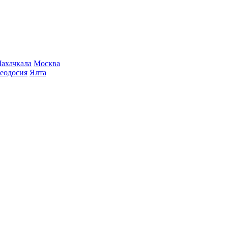
ахачкала
Москва
еодосия
Ялта