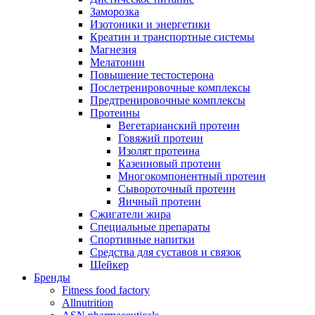
Заморозка
Изотоники и энергетики
Креатин и транспортные системы
Магнезия
Мелатонин
Повышение тестостерона
Послетренировочные комплексы
Предтренировочные комплексы
Протеины
Вегетарианский протеин
Говяжий протеин
Изолят протеина
Казеиновый протеин
Многокомпонентный протеин
Сывороточный протеин
Яичный протеин
Сжигатели жира
Специальные препараты
Спортивные напитки
Средства для суставов и связок
Шейкер
Бренды
Fitness food factory
Allnutrition