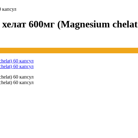
0 капсул
елат 600мг (Magnesium chelat)