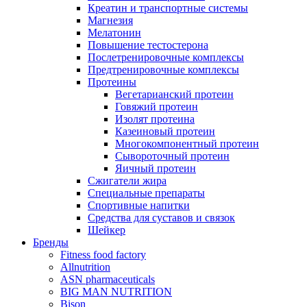
Креатин и транспортные системы
Магнезия
Мелатонин
Повышение тестостерона
Послетренировочные комплексы
Предтренировочные комплексы
Протеины
Вегетарианский протеин
Говяжий протеин
Изолят протеина
Казеиновый протеин
Многокомпонентный протеин
Сывороточный протеин
Яичный протеин
Сжигатели жира
Специальные препараты
Спортивные напитки
Средства для суставов и связок
Шейкер
Бренды
Fitness food factory
Allnutrition
ASN pharmaceuticals
BIG MAN NUTRITION
Bison