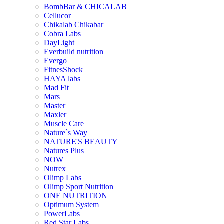
BombBar & CHICALAB
Cellucor
Chikalab Chikabar
Cobra Labs
DayLight
Everbuild nutrition
Evergo
FitnesShock
HAYA labs
Mad Fit
Mars
Master
Maxler
Muscle Care
Nature`s Way
NATURE'S BEAUTY
Natures Plus
NOW
Nutrex
Olimp Labs
Olimp Sport Nutrition
ONE NUTRITION
Optimum System
PowerLabs
Red Star Labs