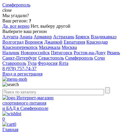
Симферополь
close
Мы угадали?
Ваш регион:
?
Да, все верно
Нет, выберу другой
Выберите ваш регион
Алушта
Анапа
Армавир
Астрахань
Брянск
Владикавказ
Волгоград
Воронеж
Джанкой
Евпатория
Краснодар
Красноперекопск
Махачкала
Москва
Нальчик
Новороссийск
Пятигорск
Ростов-на-Дону
Рязань
Санкт-Петербург
Севастополь
Симферополь
Сочи
Ставрополь
Тула
Феодосия
Ялта
8 (978) 757-74-37
Вход и регистрация
Интернет-магазин
спортивного питания
и БАД в Симферополе
0
0
Главная