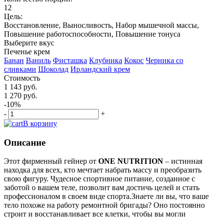
12
Цель:
Восстановление, Выносливость, Набор мышечной массы,
Повышение работоспособности, Повышение тонуса
Выберите вкус
Печенье крем
Банан
Ваниль
Фисташка
Клубника
Кокос
Черника со
сливками
Шоколад
Ирландский крем
Стоимость
1 143 руб.
1 270 руб.
-10%
-
+
В корзину
Описание
Этот фирменный гейнер от
ONE NUTRITION
– истинная
находка для всех, кто мечтает набрать массу и преобразить
свою фигуру. Чудесное спортивное питание, созданное с
заботой о вашем теле, позволит вам достичь целей и стать
профессионалом в своем виде спорта.Знаете ли вы, что ваше
тело похоже на работу ремонтной бригады? Оно постоянно
строит и восстанавливает все клетки, чтобы вы могли