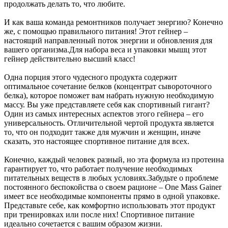
продолжать делать то, что любите.
И как ваша команда ремонтников получает энергию? Конечно
же, с помощью правильного питания! Этот гейнер –
настоящий направленный поток энергии и обновления для
вашего организма.Для набора веса и упаковки мышц этот
гейнер действительно высший класс!
Одна порция этого чудесного продукта содержит
оптимальное сочетание белков (концентрат сывороточного
белка), которое поможет вам набрать нужную необходимую
массу. Вы уже представляете себя как спортивный гигант?
Один из самых интересных аспектов этого гейнера – его
универсальность. Отличительной чертой продукта является
то, что он подходит также для мужчин и женщин, иначе
сказать, это настоящее спортивное питание для всех.
Конечно, каждый человек разный, но эта формула из протеина
гарантирует то, что работает получение необходимых
питательных веществ в любых условиях.Забудьте о проблеме
постоянного беспокойства о своем рационе – One Mass Gainer
имеет все необходимые компоненты прямо в одной упаковке.
Представьте себе, как комфортно использовать этот продукт
при тренировках или после них! Спортивное питание
идеально сочетается с вашим образом жизни.