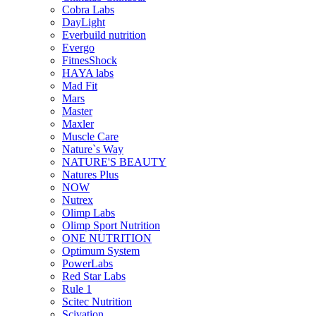
Cobra Labs
DayLight
Everbuild nutrition
Evergo
FitnesShock
HAYA labs
Mad Fit
Mars
Master
Maxler
Muscle Care
Nature`s Way
NATURE'S BEAUTY
Natures Plus
NOW
Nutrex
Olimp Labs
Olimp Sport Nutrition
ONE NUTRITION
Optimum System
PowerLabs
Red Star Labs
Rule 1
Scitec Nutrition
Scivation