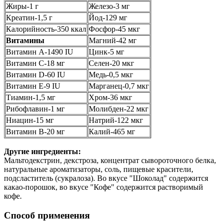
Жиры-1 г
Железо-3 мг
Креатин-1,5 г
Йод-129 мг
Калорийность-350 ккал
Фосфор-45 мкг
Витамины
Магний-42 мг
Витамин А-1490 IU
Цинк-5 мг
Витамин С-18 мг
Селен-20 мкг
Витамин D-60 IU
Медь-0,5 мкг
Витамин E-9 IU
Марганец-0,7 мкг
Тиамин-1,5 мг
Хром-36 мкг
Рибофлавин-1 мг
Молибден-22 мкг
Ниацин-15 мг
Натрий-122 мкг
Витамин B-20 мг
Калий-465 мг
Другие ингредиенты:
Мальтодекстрин, декстроза, концентрат сывороточного белка,
натуральные ароматизаторы, соль, пищевые красители,
подсластитель (сукралоза). Во вкусе "Шоколад" содержится
какао-порошок, во вкусе "Кофе" содержится растворимый
кофе.
Способ применения