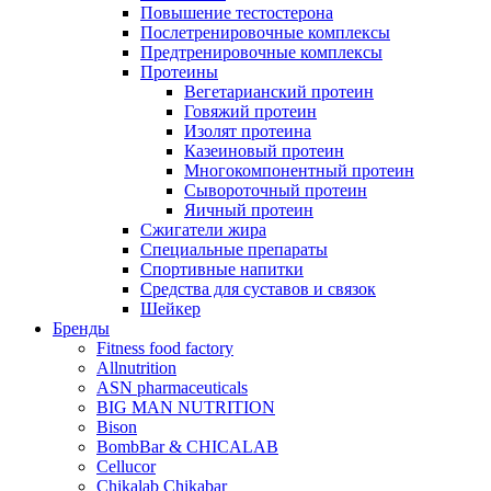
Повышение тестостерона
Послетренировочные комплексы
Предтренировочные комплексы
Протеины
Вегетарианский протеин
Говяжий протеин
Изолят протеина
Казеиновый протеин
Многокомпонентный протеин
Сывороточный протеин
Яичный протеин
Сжигатели жира
Специальные препараты
Спортивные напитки
Средства для суставов и связок
Шейкер
Бренды
Fitness food factory
Allnutrition
ASN pharmaceuticals
BIG MAN NUTRITION
Bison
BombBar & CHICALAB
Cellucor
Chikalab Chikabar