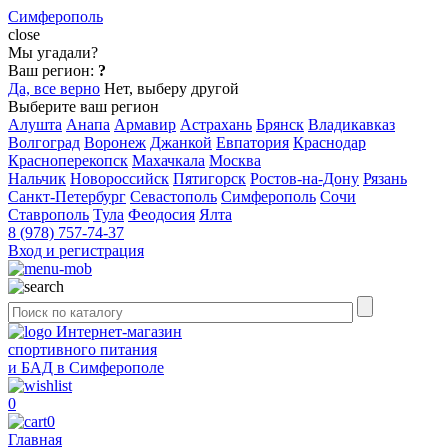
Симферополь
close
Мы угадали?
Ваш регион:
?
Да, все верно
Нет, выберу другой
Выберите ваш регион
Алушта
Анапа
Армавир
Астрахань
Брянск
Владикавказ
Волгоград
Воронеж
Джанкой
Евпатория
Краснодар
Красноперекопск
Махачкала
Москва
Нальчик
Новороссийск
Пятигорск
Ростов-на-Дону
Рязань
Санкт-Петербург
Севастополь
Симферополь
Сочи
Ставрополь
Тула
Феодосия
Ялта
8 (978) 757-74-37
Вход и регистрация
Интернет-магазин
спортивного питания
и БАД в Симферополе
0
0
Главная